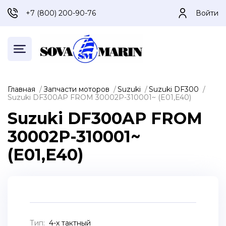
+7 (800) 200-90-76
Войти
Главная
Запчасти моторов
Suzuki
Suzuki DF300
Suzuki DF300AP FROM 30002P-310001~ (E01,E40)
Suzuki DF300AP FROM
30002P-310001~
(E01,E40)
Тип:
4-х тактный