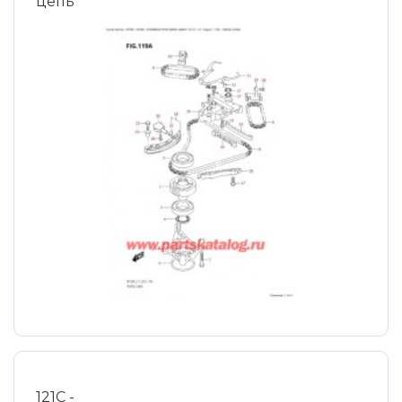
цепь
121C -