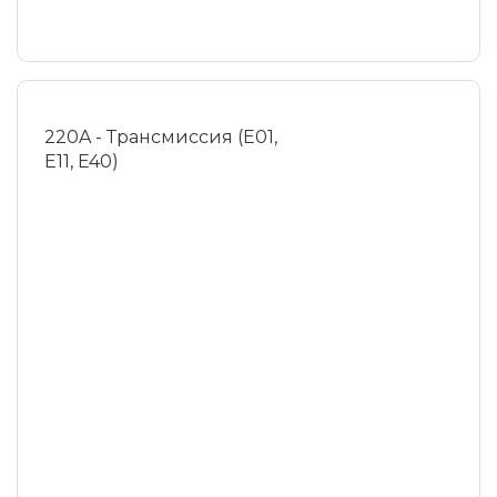
220A - Трансмиссия (E01,
E11, E40)